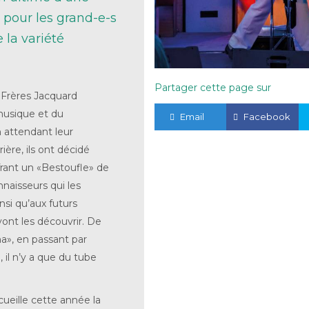
pour les grand-e-s
 la variété
Partager cette page sur
 Frères Jacquard
musique et du
Email
Facebook
 attendant leur
ière, ils ont décidé
frant un «Bestoufle» de
naisseurs qui les
nsi qu’aux futurs
vont les découvrir. De
na», en passant par
il n’y a que du tube
ueille cette année la