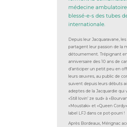
médecine ambulatoire 
blessé-e-s des tubes de
internationale.
Depuis leur Jacquaravane, les
partagent leur passion de la 
détournement. Trépignant en
anniversaire des 10 ans de carr
d’anticiper un petit peu en of
leurs œuvres, au public de con
suivent depuis leurs débuts ai
adeptes de la Jacquardie qui 
«Still lovin’ ze sud» à «Bourva
«Moustaki» et «Queen Cordy», 
label LFJ dans ce pot-pourri !
Après Bordeaux, Mérignac acc