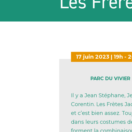
Les Frèr
17 juin 2023 | 19h - 
PARC DU VIVIER
Il y a Jean Stéphane, J
Corentin. Les Frètes Ja
et c’est bien assez. T
dans leurs costumes de 
forment la combinaiso