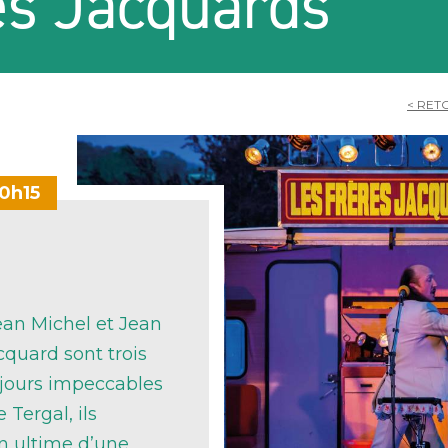
es Jacquards
< RET
20h15
ean Michel et Jean
cquard sont trois
oujours impeccables
Tergal, ils
n ultime d’une