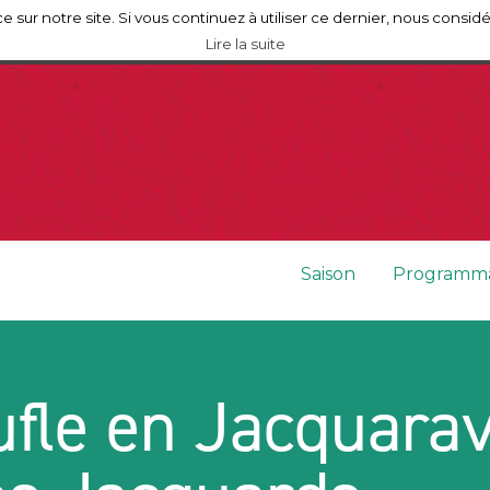
e sur notre site. Si vous continuez à utiliser ce dernier, nous consid
Mérignac
Lire la suite
Saison
Programma
ufle en Jacquara