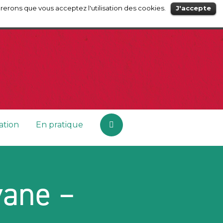
érerons que vous acceptez l'utilisation des cookies.
J'accepte
tion
En pratique
vane –