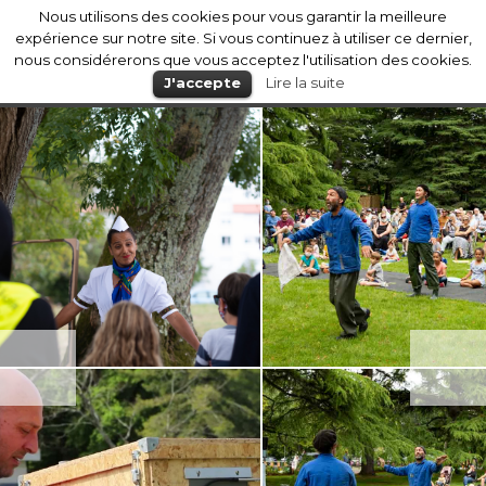
Nous utilisons des cookies pour vous garantir la meilleure
Mérignac
expérience sur notre site. Si vous continuez à utiliser ce dernier,
nous considérerons que vous acceptez l'utilisation des cookies.
J'accepte
Lire la suite