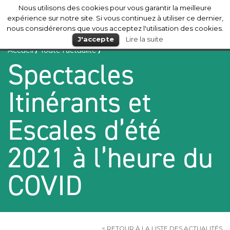
Nous utilisons des cookies pour vous garantir la meilleure
Mérignac
expérience sur notre site. Si vous continuez à utiliser ce dernier,
nous considérerons que vous acceptez l'utilisation des cookies.
J'accepte
Lire la suite
Accueil
/
Toute l’actualité
/
Spectacles
Itinérants et
Escales d’été
2021 à l’heure du
COVID
< RETOUR À LA LISTE DES ACTUALITÉS