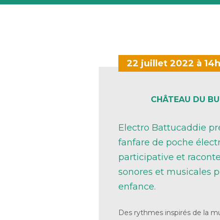
22 juillet 2022 à 14
CHÂTEAU DU B
Electro Battucaddie pr
fanfare de poche élec
participative et raconte
sonores et musicales po
enfance.
Des rythmes inspirés de la mu