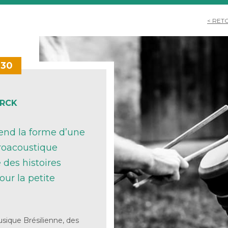
< RET
h30
URCK
end la forme d’une
troacoustique
 des histoires
ur la petite
sique Brésilienne, des